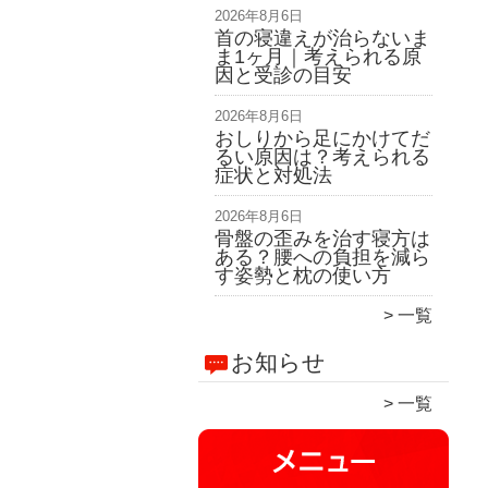
2026年8月6日
首の寝違えが治らないま
ま1ヶ月｜考えられる原
因と受診の目安
2026年8月6日
おしりから足にかけてだ
るい原因は？考えられる
症状と対処法
2026年8月6日
骨盤の歪みを治す寝方は
ある？腰への負担を減ら
す姿勢と枕の使い方
一覧
お知らせ
一覧