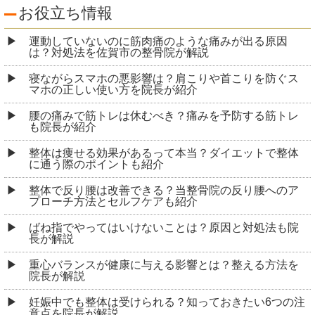
お役立ち情報
運動していないのに筋肉痛のような痛みが出る原因
は？対処法を佐賀市の整骨院が解説
寝ながらスマホの悪影響は？肩こりや首こりを防ぐス
マホの正しい使い方を院長が紹介
腰の痛みで筋トレは休むべき？痛みを予防する筋トレ
も院長が紹介
整体は痩せる効果があるって本当？ダイエットで整体
に通う際のポイントも紹介
整体で反り腰は改善できる？当整骨院の反り腰へのア
プローチ方法とセルフケアも紹介
ばね指でやってはいけないことは？原因と対処法も院
長が解説
重心バランスが健康に与える影響とは？整える方法を
院長が解説
妊娠中でも整体は受けられる？知っておきたい6つの注
意点を院長が解説