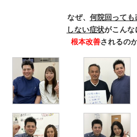
なぜ、
何院回っても
しない症状
がこんな
根本改善
されるの