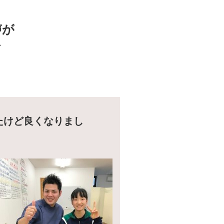
声が
／
たけど良くなりまし