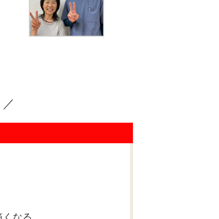
？／
痛くなる