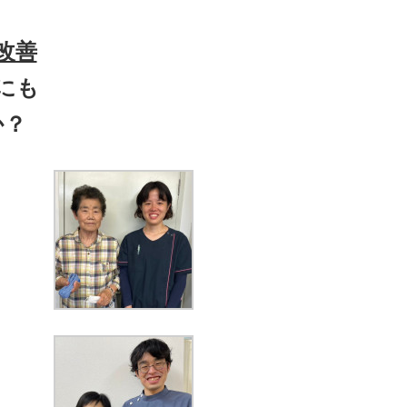
改善
にも
か？