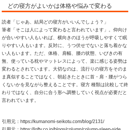
どの寝方がよいかは体格や悩みで変わる
読者「じゃあ、結局どの寝方がいいんでしょう？」
筆者「そこは人によって変わると言われています」。仰向け
が合いやすい人もいれば、横向きのほうが呼吸しやすくて眠
りやすい人もいます。反対に、うつ伏せでないと落ち着かな
い人もいます。ただ、体格、肩幅、腰の状態、いびきの有
無、使っている枕やマットレスによって、楽に感じる姿勢は
変わるとされています。大切なのは、流行りの寝方をそのま
ま真似することではなく、朝起きたときに首・肩・腰がつら
くないかを見ながら整えることです。寝方 種類は比較して終
わりではなく、自分に合う形へ調整していく視点が必要だと
言われています。
引用元：
https://kumanomi-seikotu.com/blog/2131/
引用元：
https://lofty.co.jp/blogs/column/column-sleep-side