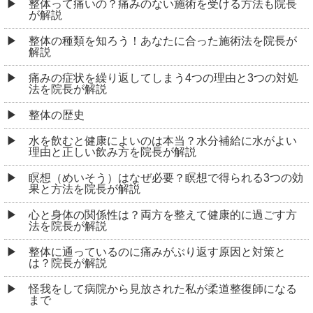
整体って痛いの？痛みのない施術を受ける方法も院長
が解説
整体の種類を知ろう！あなたに合った施術法を院長が
解説
痛みの症状を繰り返してしまう4つの理由と3つの対処
法を院長が解説
整体の歴史
水を飲むと健康によいのは本当？水分補給に水がよい
理由と正しい飲み方を院長が解説
瞑想（めいそう）はなぜ必要？瞑想で得られる3つの効
果と方法を院長が解説
心と身体の関係性は？両方を整えて健康的に過ごす方
法を院長が解説
整体に通っているのに痛みがぶり返す原因と対策と
は？院長が解説
怪我をして病院から見放された私が柔道整復師になる
まで