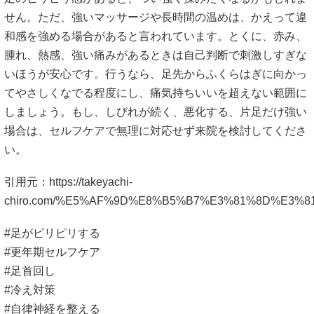
せん。ただ、強いマッサージや長時間の温めは、かえって違
和感を強める場合があると言われています。とくに、赤み、
腫れ、熱感、強い痛みがあるときは自己判断で刺激しすぎな
いほうが安心です。行うなら、足先からふくらはぎに向かっ
てやさしくなでる程度にし、痛気持ちいいを超えない範囲に
しましょう。もし、しびれが続く、悪化する、片足だけ強い
場合は、セルフケアで無理に対応せず来院を検討してくださ
い。
引用元：
https://takeyachi-
chiro.com/%E5%AF%9D%E8%B5%B7%E3%81%8D%E3
#足がピリピリする
#更年期セルフケア
#足首回し
#冷え対策
#自律神経を整える