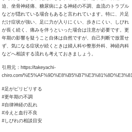
迫、坐骨神経痛、糖尿病による神経の不調、血流のトラブル
などが隠れている場合もあると言われています。特に、片足
だけ症状が強い、足に力が入りにくい、歩きにくい、しびれ
が長く続く、痛みを伴うといった場合は注意が必要です。更
年期の影響を疑うこと自体は自然ですが、自己判断で放置せ
ず、気になる症状が続くときは婦人科や整形外科、神経内科
などへ相談する流れも考えておきましょう。
引用元：
https://takeyachi-
chiro.com/%E5%AF%9D%E8%B5%B7%E3%81%8D%E3
#足がピリピリする
#更年期の不調
#自律神経の乱れ
#冷えと血行不良
#しびれの相談目安