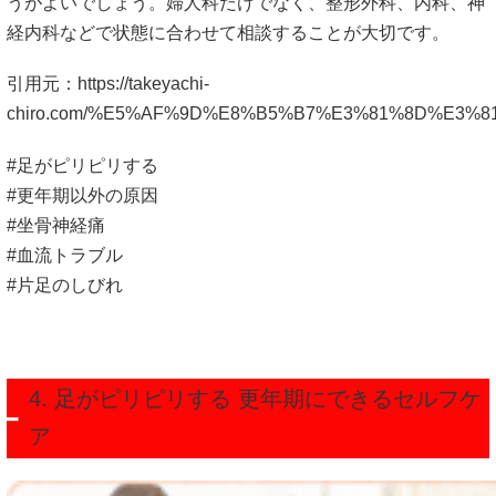
うがよいでしょう。婦人科だけでなく、整形外科、内科、神
経内科などで状態に合わせて相談することが大切です。
引用元：
https://takeyachi-
chiro.com/%E5%AF%9D%E8%B5%B7%E3%81%8D%E3
#足がピリピリする
#更年期以外の原因
#坐骨神経痛
#血流トラブル
#片足のしびれ
4. 足がピリピリする 更年期にできるセルフケ
ア