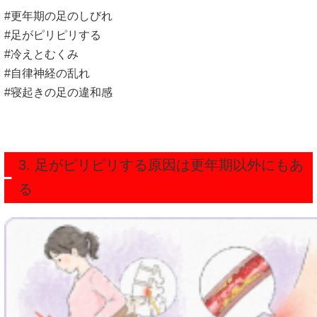
#更年期の足のしびれ
#足がピリピリする
#冷えとむくみ
#自律神経の乱れ
#寝起きの足の違和感
3. 足がピリピリする原因は更年期以外にもあ
る