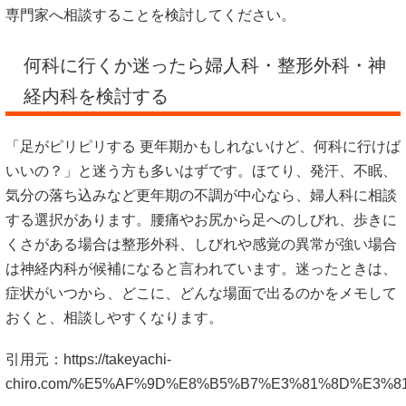
専門家へ相談することを検討してください。
何科に行くか迷ったら婦人科・整形外科・神
経内科を検討する
「足がピリピリする 更年期かもしれないけど、何科に行けば
いいの？」と迷う方も多いはずです。ほてり、発汗、不眠、
気分の落ち込みなど更年期の不調が中心なら、婦人科に相談
する選択があります。腰痛やお尻から足へのしびれ、歩きに
くさがある場合は整形外科、しびれや感覚の異常が強い場合
は神経内科が候補になると言われています。迷ったときは、
症状がいつから、どこに、どんな場面で出るのかをメモして
おくと、相談しやすくなります。
引用元：
https://takeyachi-
chiro.com/%E5%AF%9D%E8%B5%B7%E3%81%8D%E3