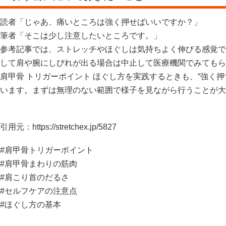
読者「じゃあ、痛いところは強く押せばいいですか？」
筆者「そこは少し注意したいところです。」
参考記事では、ストレッチやほぐしは気持ちよく伸びる感覚で
して肩や腕にしびれが出る場合は中止して医療機関でみてもら
肩甲骨 トリガーポイント ほぐし方を実践するときも、“強く
います。まずは無理のない範囲で様子を見ながら行うことが大
引用元：
https://stretchex.jp/5827
#肩甲骨トリガーポイント
#肩甲骨まわりの筋肉
#肩こり首のだるさ
#セルフケアの注意点
#ほぐし方の基本