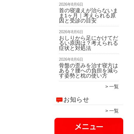
2026年8月6日
首の寝違えが治らないま
ま1ヶ月｜考えられる原
因と受診の目安
2026年8月6日
おしりから足にかけてだ
るい原因は？考えられる
症状と対処法
2026年8月6日
骨盤の歪みを治す寝方は
ある？腰への負担を減ら
す姿勢と枕の使い方
一覧
お知らせ
一覧