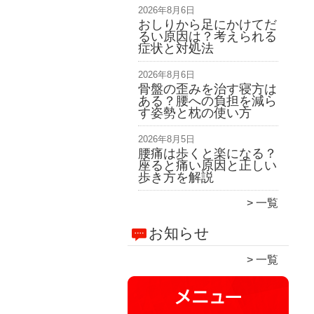
2026年8月6日
おしりから足にかけてだ
るい原因は？考えられる
症状と対処法
2026年8月6日
骨盤の歪みを治す寝方は
ある？腰への負担を減ら
す姿勢と枕の使い方
2026年8月5日
腰痛は歩くと楽になる？
座ると痛い原因と正しい
歩き方を解説
一覧
お知らせ
一覧