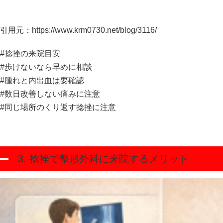
引用元：
https://www.krm0730.net/blog/3116/
#捻挫の来院目安
#歩けないなら早めに相談
#腫れと内出血は要確認
#数日改善しない痛みに注意
#同じ場所のくり返す捻挫に注意
3. 捻挫で整形外科に来院するメリット